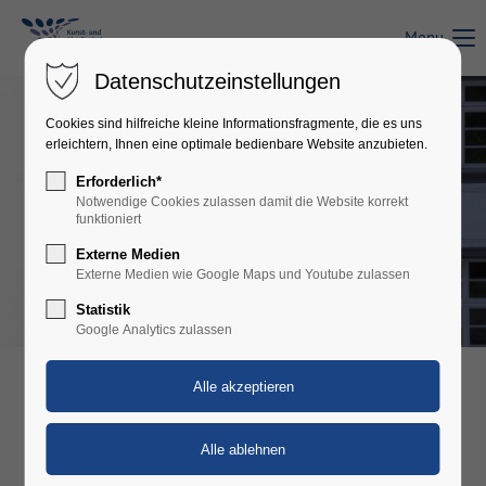
Menu
Login
Datenschutzeinstellungen
Benutzername
Cookies sind hilfreiche kleine Informationsfragmente, die es uns
erleichtern, Ihnen eine optimale bedienbare Website anzubieten.
Erforderlich*
Passwort
Notwendige Cookies zulassen damit die Website korrekt
funktioniert
Externe Medien
Externe Medien wie Google Maps und Youtube zulassen
Statistik
Anmelden
Google Analytics zulassen
Register
|
Lost your password?
Support
Lorem ipsum dolor sit amet: