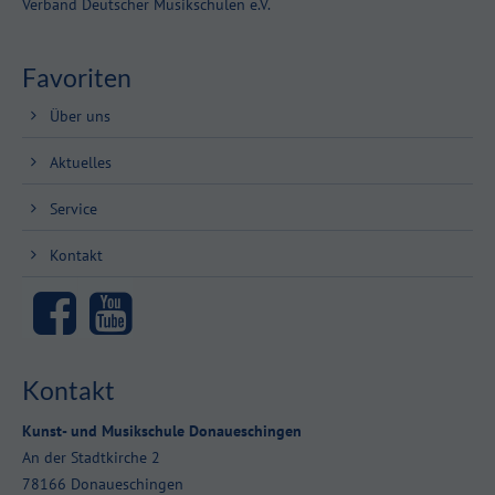
Verband Deutscher Musikschulen e.V.
About us
Favoriten
Lorem ipsum dolor sit amet, consectetuer adipiscing elit.
Über uns
Aenean commodo ligula eget dolor. Aenean massa. Cum sociis
natoque penatibus et magnis dis parturient montes, nascetur
Aktuelles
ridiculus mus. Donec quam felis, ultricies nec.
Service
Kontakt
Kontakt
Kunst- und Musikschule Donaueschingen
An der Stadtkirche 2
78166 Donaueschingen