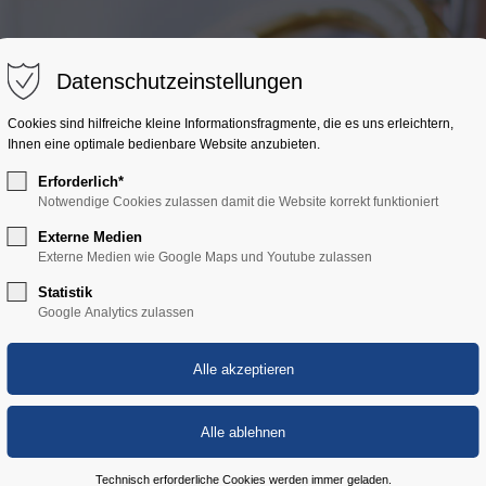
ort
Get in touch
Über uns
Angebot
Aktuelles
Datenschutzeinstellungen
sum dolor sit amet:
Cybersteel Inc.
Cookies sind hilfreiche kleine Informationsfragmente, die es uns erleichtern,
376-293 City Road, Suite 600
Ihnen eine optimale bedienbare Website anzubieten.
San Francisco, CA 94102
Erforderlich*
4h
Notwendige Cookies zulassen damit die Website korrekt funktioniert
Have any questions?
/ 365days
Externe Medien
+44 1234 567 890
Externe Medien wie Google Maps und Youtube zulassen
Statistik
Drop us a line
Google Analytics zulassen
info@yourdomain.com
 support for our customers
ri 8:00am - 5:00pm
(GMT +1)
Technisch erforderliche Cookies werden immer geladen.