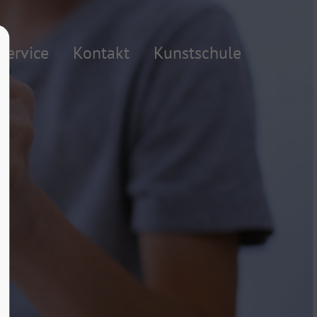
About us
Service
Kontakt
Kunstschule
Lorem ipsum dolor sit amet,
consectetuer adipiscing elit.
Aenean commodo ligula eget dolor.
Aenean massa. Cum sociis natoque
penatibus et magnis dis parturient
montes, nascetur ridiculus mus. Donec
quam felis, ultricies nec.