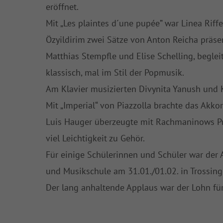
eröffnet.
Mit „Les plaintes d´une pupée” war Linea Riff
Özyildirim zwei Sätze von Anton Reicha präsen
Matthias Stempfle und Elise Schelling, beglei
klassisch, mal im Stil der Popmusik.
Am Klavier musizierten Divynita Yanush und K
Mit „Imperial“ von Piazzolla brachte das Ak
Luis Hauger überzeugte mit Rachmaninows Pr
viel Leichtigkeit zu Gehör.
Für einige Schülerinnen und Schüler war der 
und Musikschule am 31.01./01.02. in Trossing
Der lang anhaltende Applaus war der Lohn fü