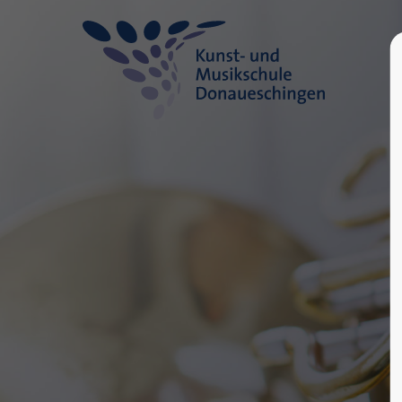
Login
Supp
Benutzername
Lorem ip
2
Passwort
Anmelden
We offer
Mon - F
Register
|
Lost your password?