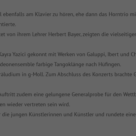
el ebenfalls am Klavier zu hören, ehe dann das Horntrio m
tierte.
tet von ihrem Lehrer Herbert Bayer, zeigten die vielseitig
ayra Yazici gekonnt mit Werken von Galuppi, Ibert und C
kordeonensemble farbige Tangoklänge nach Hüfingen.
äludium in g-Moll. Zum Abschluss des Konzerts brachte 
Auftritt zudem eine gelungene Generalprobe für den Wettb
en wieder vertreten sein wird.
r die jungen Künstlerinnen und Künstler und rundete ei