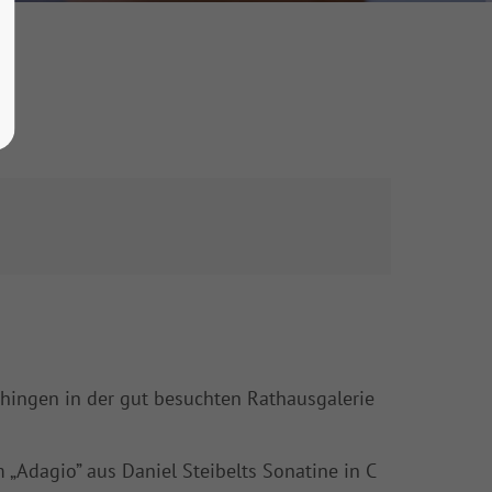
ingen in der gut besuchten Rathausgalerie
„Adagio” aus Daniel Steibelts Sonatine in C