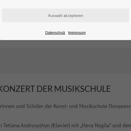
Datenschutz
Impressum
KONZERT DER MUSIKSCHULE
innen und Schüler der Kunst- und Musikschule Donauesch
etiana Andrusyshyn (Klavier) mit „Hava Nagila” und dem 