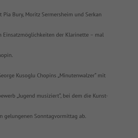
it Pia Bury, Moritz Sermersheim und Serkan
en Einsatzmöglichkeiten der Klarinette – mal
hopin.
George Kusoglu Chopins „Minutenwalzer“ mit
ewerb „Jugend musiziert“, bei dem die Kunst-
nen gelungenen Sonntagvormittag ab.