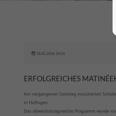
26.01.2026 20:14
ERFOLGREICHES MATINÉE
Am vergangenen Sonntag musizierten Schüler
in Hüfingen.
Das abwechslungsreiche Programm wurde von T