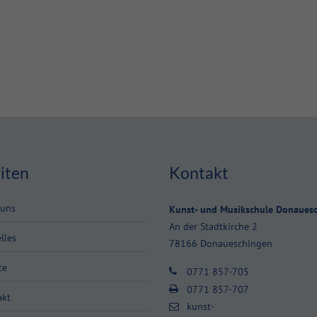
iten
Kontakt
 uns
Kunst- und Musikschule Donaues
An der Stadtkirche 2
lles
78166 Donaueschingen
ce
0771 857-705
0771 857-707
akt
kunst-