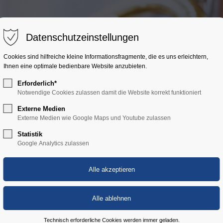
ort
Get in touch
Über uns
Angebot
Aktuelles
Datenschutzeinstellungen
sum dolor sit amet:
Cybersteel Inc.
Cookies sind hilfreiche kleine Informationsfragmente, die es uns erleichtern,
376-293 City Road, Suite 600
Ihnen eine optimale bedienbare Website anzubieten.
San Francisco, CA 94102
Erforderlich*
4h
Notwendige Cookies zulassen damit die Website korrekt funktioniert
Have any questions?
/ 365days
Externe Medien
+44 1234 567 890
Externe Medien wie Google Maps und Youtube zulassen
Statistik
Drop us a line
Google Analytics zulassen
info@yourdomain.com
 support for our customers
ri 8:00am - 5:00pm
(GMT +1)
Technisch erforderliche Cookies werden immer geladen.