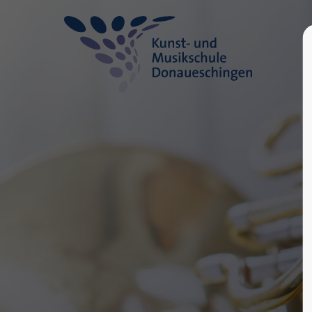
Login
Supp
Benutzername
Lorem ip
2
Passwort
Anmelden
We offer
Mon - F
Register
|
Lost your password?