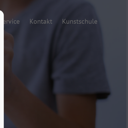
About us
Service
Kontakt
Kunstschule
Lorem ipsum dolor sit amet,
consectetuer adipiscing elit.
Aenean commodo ligula eget dolor.
Aenean massa. Cum sociis natoque
penatibus et magnis dis parturient
montes, nascetur ridiculus mus. Donec
quam felis, ultricies nec.