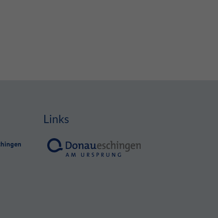
Links
chingen