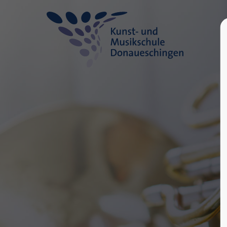
Login
Supp
Benutzername
Lorem ip
2
Passwort
Anmelden
We offer
Mon - F
Register
|
Lost your password?