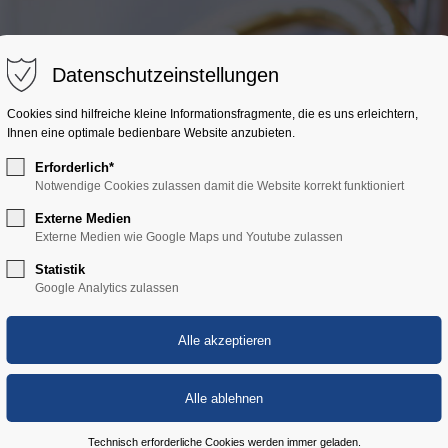
ort
Get in touch
Über uns
Angebot
Aktuelles
Datenschutzeinstellungen
sum dolor sit amet:
Cybersteel Inc.
Cookies sind hilfreiche kleine Informationsfragmente, die es uns erleichtern,
376-293 City Road, Suite 600
Ihnen eine optimale bedienbare Website anzubieten.
San Francisco, CA 94102
Erforderlich*
4h
Notwendige Cookies zulassen damit die Website korrekt funktioniert
Have any questions?
/ 365days
Externe Medien
+44 1234 567 890
Externe Medien wie Google Maps und Youtube zulassen
Statistik
Drop us a line
Google Analytics zulassen
info@yourdomain.com
 support for our customers
ri 8:00am - 5:00pm
(GMT +1)
Technisch erforderliche Cookies werden immer geladen.