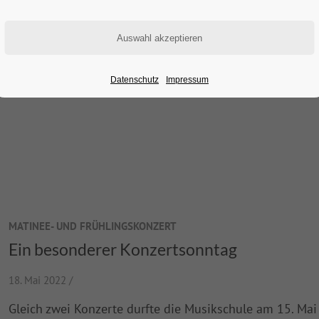
NEUIGKEITEN
Datenschutz
Impressum
MATINEE- UND FRÜHLINGSKONZERT
Ein besonderer Konzertsonntag
18. Mai 2022 /
Gleich zwei Konzerte durfte die Musikschule am 15. Mai 