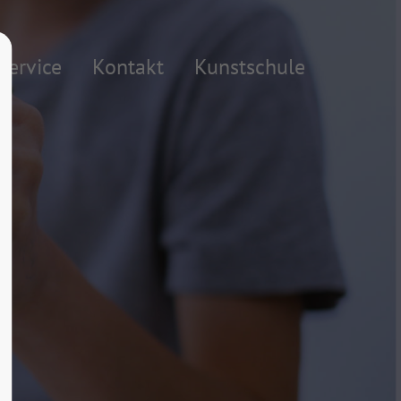
About us
Service
Kontakt
Kunstschule
Lorem ipsum dolor sit amet,
consectetuer adipiscing elit.
Aenean commodo ligula eget dolor.
Aenean massa. Cum sociis natoque
penatibus et magnis dis parturient
montes, nascetur ridiculus mus. Donec
quam felis, ultricies nec.